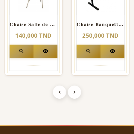
Chaise Salle de Fête confortable HILTON
Chaise Banquette visiteur SMART
140,000 TND
250,000 TND
search
visibility
search
visibility