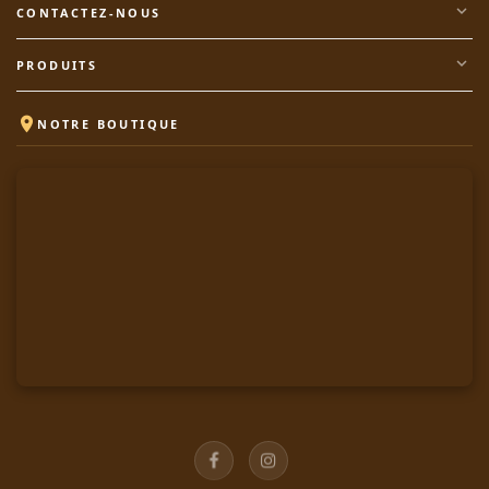
expand_more
CONTACTEZ-NOUS
expand_more
PRODUITS

NOTRE BOUTIQUE
Facebook
Instagram