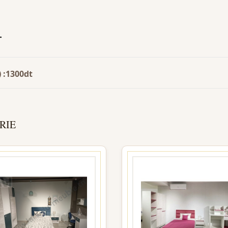
T
) :1300dt
RIE