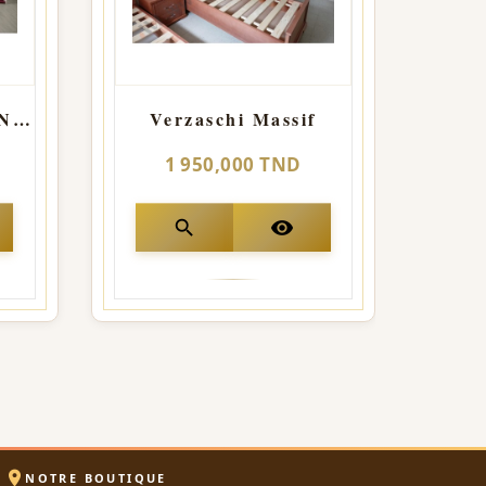
CHAMBRE D'ENFANT OSCAR Rose
Verzaschi Massif
1 950,000 TND
search
visibility

NOTRE BOUTIQUE