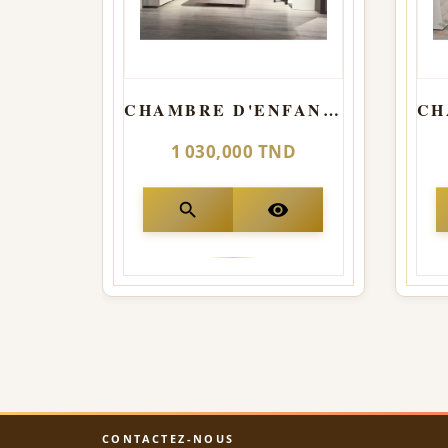
CHAMBRE D'ENFANT OSCAR bleu
1 030,000 TND
search
visibility
CONTACTEZ-NOUS