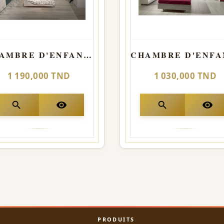
CHAMBRE D'ENFANT TIAGO BLEU
1 190,000 TND
1 030,000 TND
search
visibility
search
visibility
PRODUITS