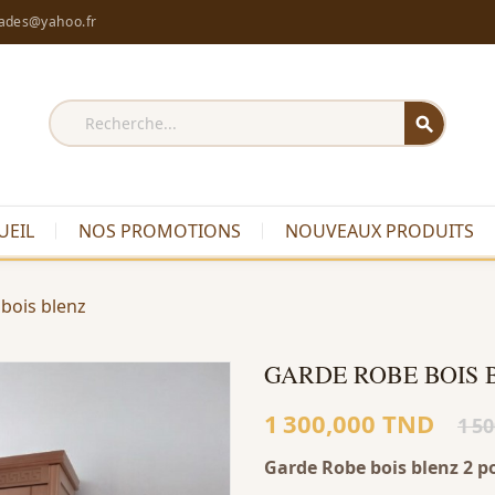
rades@yahoo.fr
search
UEIL
NOS PROMOTIONS
NOUVEAUX PRODUITS
bois blenz
GARDE ROBE BOIS 
1 300,000 TND
1 5
Garde Robe bois blenz 2 po