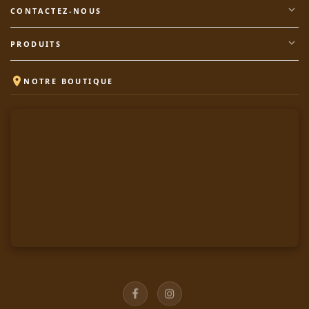
expand_more
CONTACTEZ-NOUS
expand_more
PRODUITS

NOTRE BOUTIQUE
Facebook
Instagram