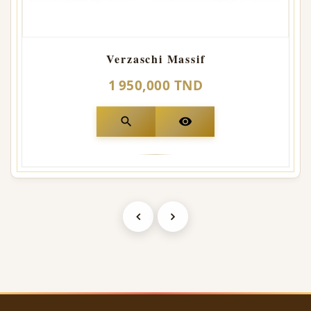
Verzaschi Massif
1 950,000 TND
search
visibility