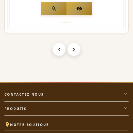
search
visibility
expand_more
CONTACTEZ-NOUS
expand_more
PRODUITS

NOTRE BOUTIQUE