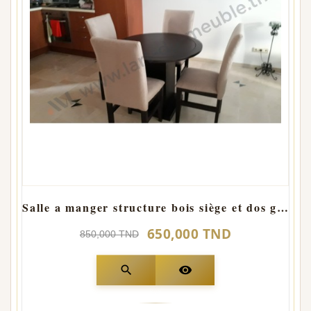
Salle a manger structure bois siège et dos garnis 4 places ronde
650,000 TND
850,000 TND
search
visibility