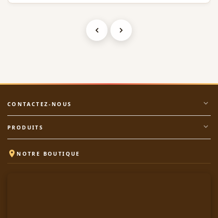
expand_more
CONTACTEZ-NOUS
expand_more
PRODUITS

NOTRE BOUTIQUE