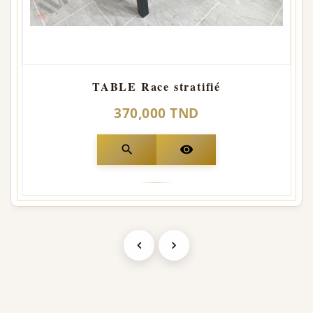
TABLE Race stratifié
370,000 TND
search
visibility