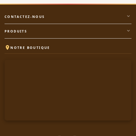
expand_more
CONTACTEZ-NOUS
expand_more
PRODUITS

NOTRE BOUTIQUE