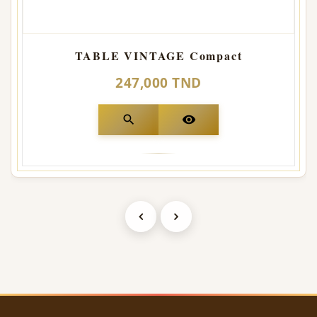
TABLE VINTAGE Compact
247,000 TND
search
visibility