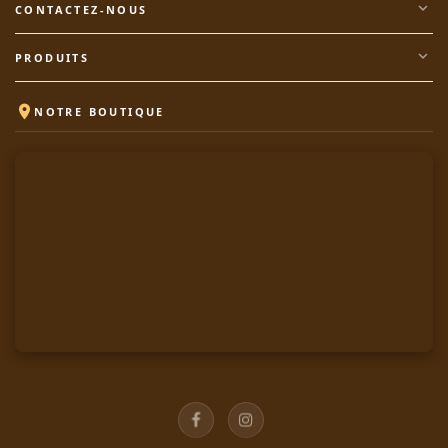
expand_more
CONTACTEZ-NOUS
expand_more
PRODUITS

NOTRE BOUTIQUE
Facebook
Instagram