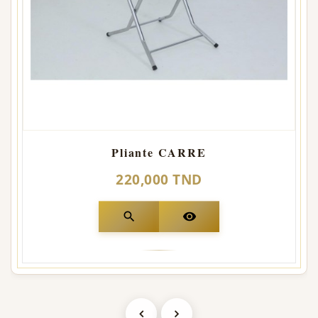
Pliante CARRE
220,000 TND
search
visibility