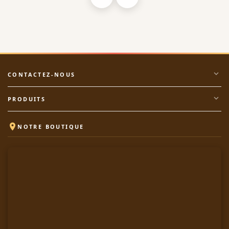
expand_more
CONTACTEZ-NOUS
expand_more
PRODUITS

NOTRE BOUTIQUE