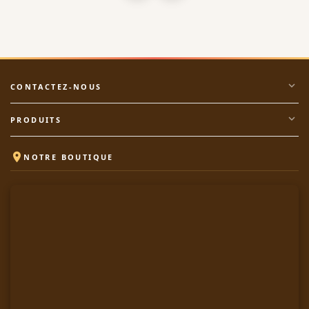
expand_more
CONTACTEZ-NOUS
expand_more
PRODUITS

NOTRE BOUTIQUE