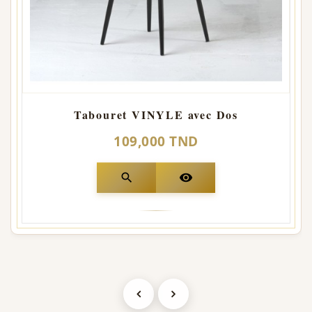
Tabouret VINYLE avec Dos
109,000 TND
search
visibility