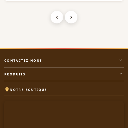
expand_more
CONTACTEZ-NOUS
expand_more
PRODUITS

NOTRE BOUTIQUE