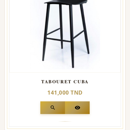
TABOURET CUBA
141,000 TND
search
visibility