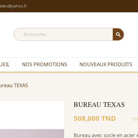
rades@yahoo.fr
search
UEIL
NOS PROMOTIONS
NOUVEAUX PRODUITS
ureau TEXAS
BUREAU TEXAS
508,000 TND
TT
Bureau avec socle en acier e