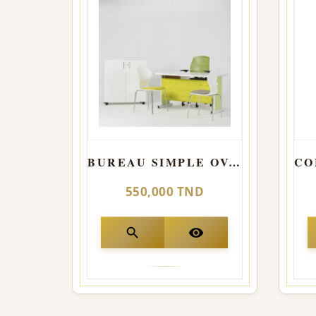
BUREAU SIMPLE OVAL CAPITONNE
550,000 TND
search
visibility