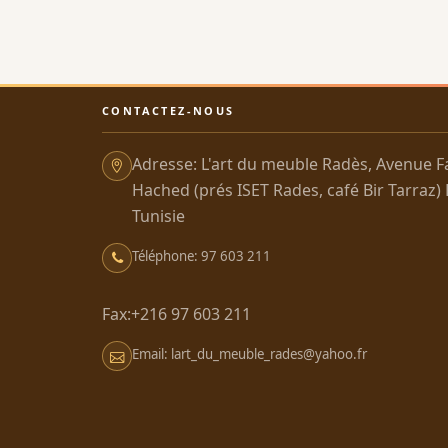
CONTACTEZ-NOUS
Adresse: L'art du meuble Radès, Avenue F
Hached (prés ISET Rades, café Bir Tarraz)
Tunisie
Téléphone: 97 603 211
Fax:+216 97 603 211
Email: lart_du_meuble_rades@yahoo.fr