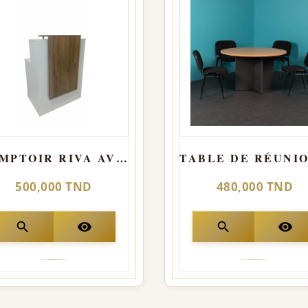
COMPTOIR RIVA AVEC LED
500,000 TND
480,000 TND
search
visibility
search
visibility