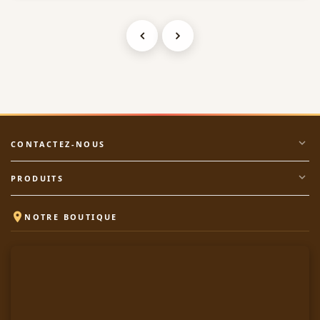
expand_more
CONTACTEZ-NOUS
expand_more
PRODUITS

NOTRE BOUTIQUE