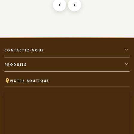
expand_more
CONTACTEZ-NOUS
expand_more
PRODUITS

NOTRE BOUTIQUE