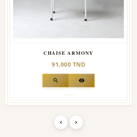
CHAISE ARMONY
91,000 TND
search
visibility