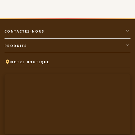
expand_more
CONTACTEZ-NOUS
expand_more
PRODUITS

NOTRE BOUTIQUE