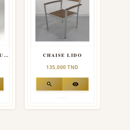
CHAISE LUXEMBOURG
CHAISE LIDO
135,000 TND
search
visibility