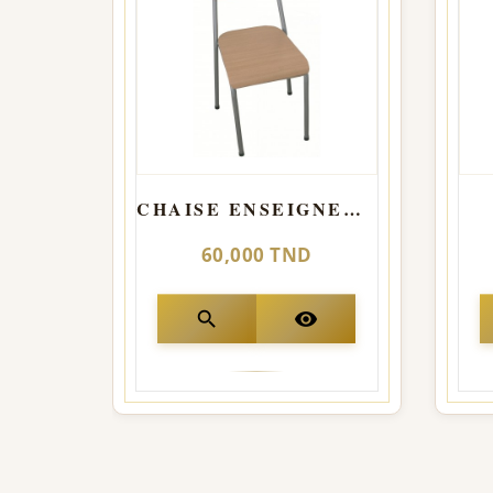
CHAISE ENSEIGNEMENT
60,000 TND
search
visibility