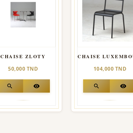
CHAISE ZLOTY
50,000 TND
104,000 TND
search
visibility
search
visibility