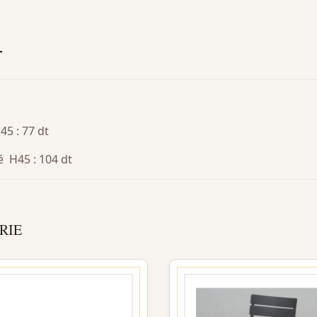
T
45 : 77 dt
é H45 : 104 dt
RIE