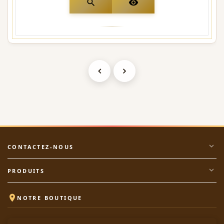
search
visibility
expand_more
CONTACTEZ-NOUS
expand_more
PRODUITS

NOTRE BOUTIQUE