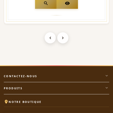
search
visibility
expand_more
CONTACTEZ-NOUS
expand_more
PRODUITS

NOTRE BOUTIQUE