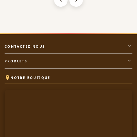
expand_more
CONTACTEZ-NOUS
expand_more
PRODUITS

NOTRE BOUTIQUE