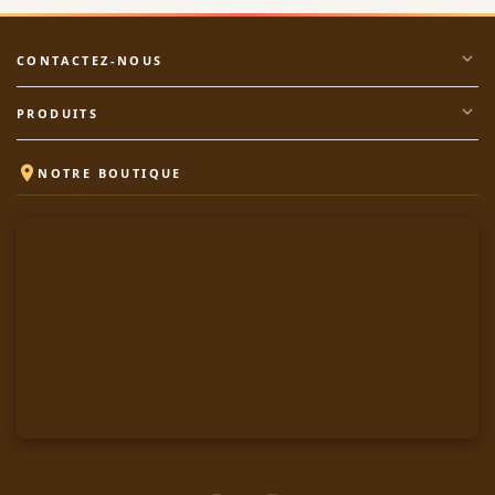
expand_more
CONTACTEZ-NOUS
expand_more
PRODUITS

NOTRE BOUTIQUE