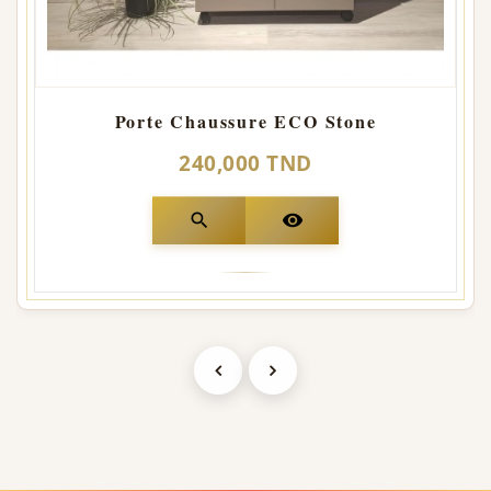
Porte Chaussure ECO Stone
240,000 TND
search
visibility