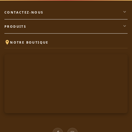
expand_more
CONTACTEZ-NOUS
expand_more
PRODUITS

NOTRE BOUTIQUE
Facebook
Instagram