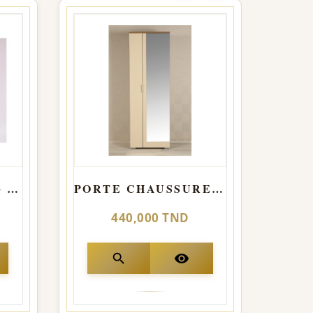
ASTRO 2 PORTES + TIROIRS Beige
PORTE CHAUSSURE COLONNE AYKO Beige
440,000 TND
search
visibility