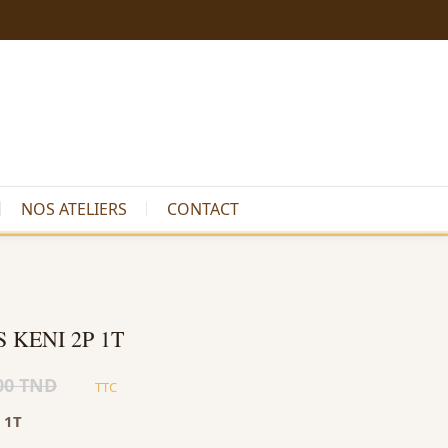
NOS ATELIERS
CONTACT
 KENI 2P 1T
00 TND
TTC
 1T