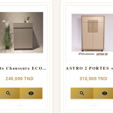
Porte Chaussure ECO Stone
240,000 TND
310,000 TND
search
visibility
search
visibility