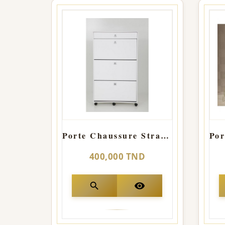
Porte Chaussure Stratifie
400,000 TND
search
visibility