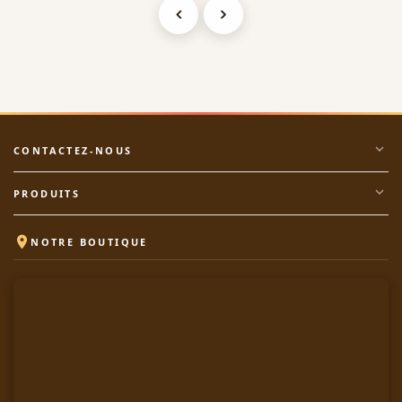
expand_more
CONTACTEZ-NOUS
expand_more
PRODUITS

NOTRE BOUTIQUE