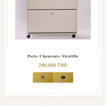
Porte Chaussure Stratifie
290,000 TND
search
visibility