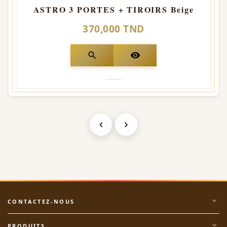
ASTRO 3 PORTES + TIROIRS Beige
370,000 TND
search
visibility
expand_more
CONTACTEZ-NOUS
expand_more
PRODUITS