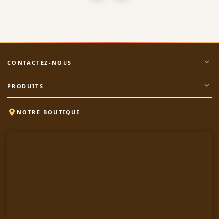
expand_more
CONTACTEZ-NOUS
expand_more
PRODUITS

NOTRE BOUTIQUE