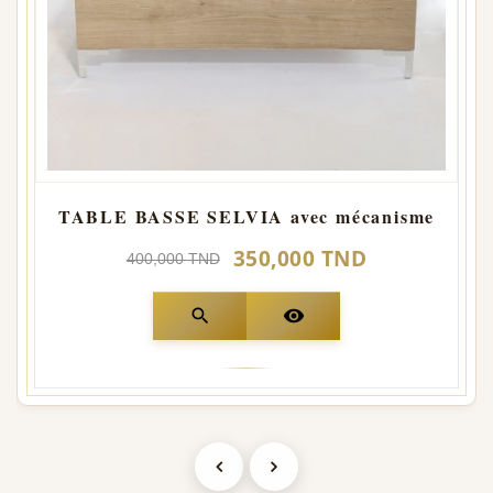
TABLE BASSE SELVIA avec mécanisme
350,000 TND
400,000 TND
search
visibility