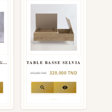
TABLE BASSE ELEGANCE
TABLE BASSE SELVIA
320,000 TND
370,000 TND
300,0
search
visibility