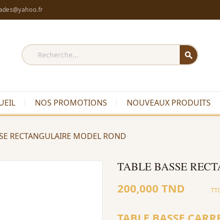
rades@yahoo.fr
search
UEIL
NOS PROMOTIONS
NOUVEAUX PRODUITS
SSE RECTANGULAIRE MODEL ROND
TABLE BASSE REC
200,000 TND
TT
TABLE BASSE CARR