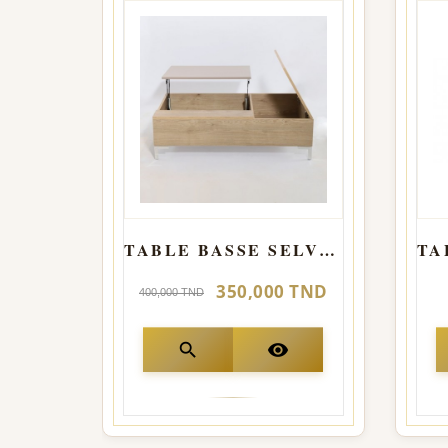
TABLE BASSE SELVIA avec mécanisme
350,000 TND
400,000 TND
search
visibility