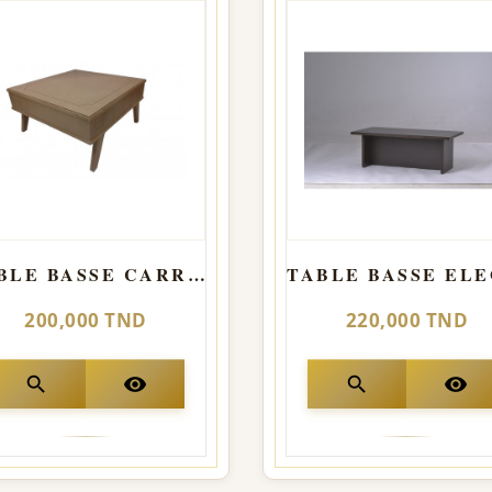
TABLE BASSE CARRE Model ROND
200,000 TND
220,000 TND
search
visibility
search
visibility