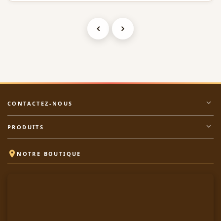
expand_more
CONTACTEZ-NOUS
expand_more
PRODUITS

NOTRE BOUTIQUE