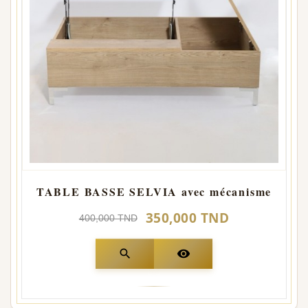
TABLE BASSE SELVIA avec mécanisme
350,000 TND
400,000 TND
search
visibility