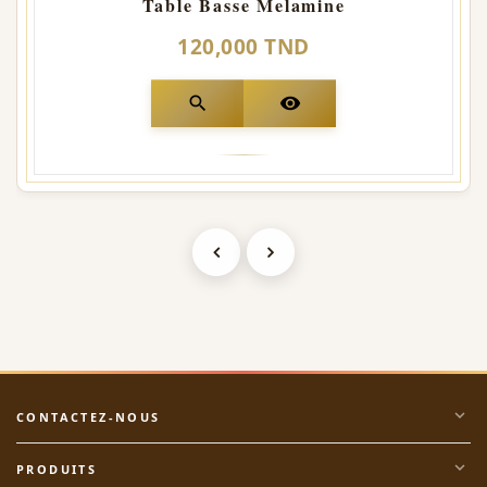
Table Basse Melamine
120,000 TND
search
visibility
expand_more
CONTACTEZ-NOUS
expand_more
PRODUITS