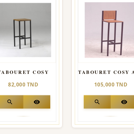
TABOURET COSY
82,000 TND
105,000 TND
search
visibility
search
visibility