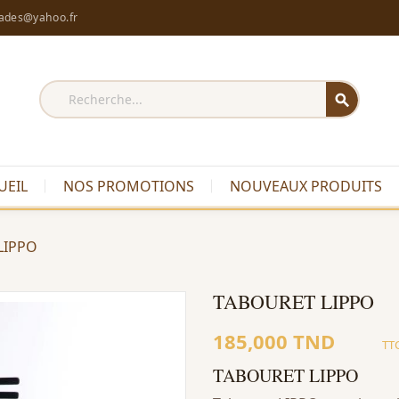
rades@yahoo.fr
search
UEIL
NOS PROMOTIONS
NOUVEAUX PRODUITS
LIPPO
TABOURET LIPPO
185,000 TND
TT
TABOURET LIPPO