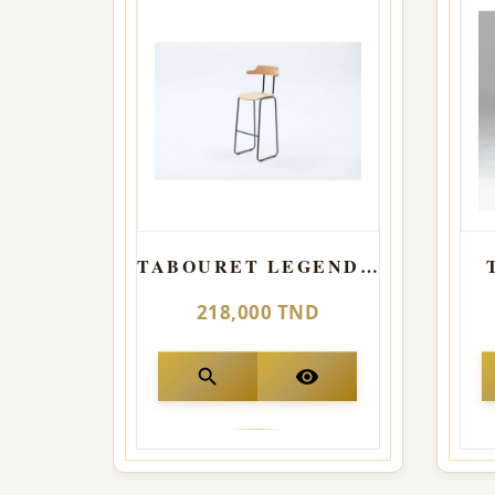
TABOURET LEGENDS AVEC DOSSIER
218,000 TND
search
visibility