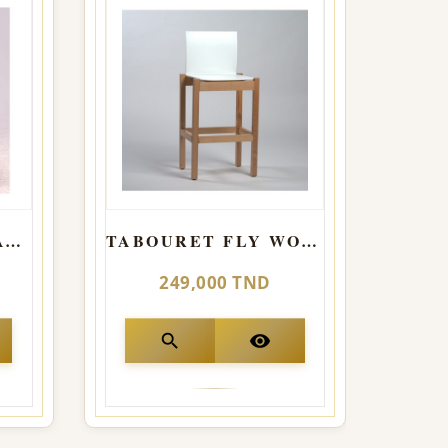
TABOURET COSY AVEC DOSSIER
TABOURET FLY WOOD
249,000 TND
search
visibility