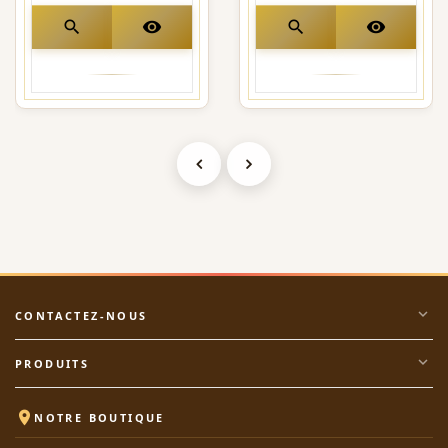
search
visibility
search
visibility
expand_more
CONTACTEZ-NOUS
expand_more
PRODUITS

NOTRE BOUTIQUE