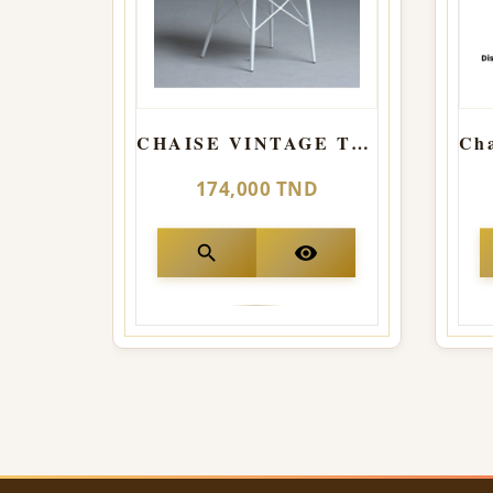
CHAISE VINTAGE TISSU
174,000 TND
search
visibility