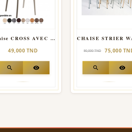
Chaise CROSS AVEC ACCOIDOIRS
49,000 TND
75,000 TN
80,000 TND
search
visibility
search
visibility