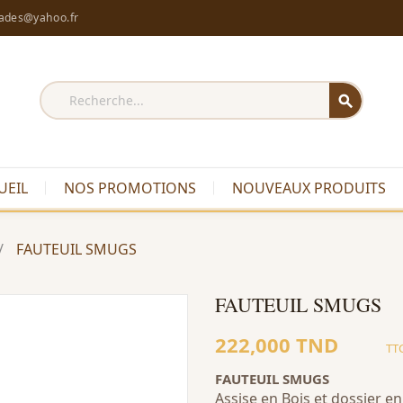
rades@yahoo.fr
search
UEIL
NOS PROMOTIONS
NOUVEAUX PRODUITS
FAUTEUIL SMUGS
FAUTEUIL SMUGS
222,000 TND
TT
FAUTEUIL SMUGS
Assise en Bois et dossier en