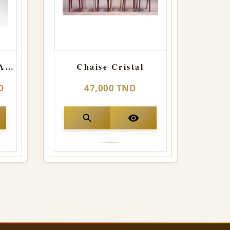
CHAISE STRIER WARZALIT
Chaise Cristal
D
47,000 TND
search
visibility