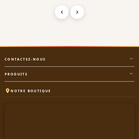
expand_more
CONTACTEZ-NOUS
expand_more
PRODUITS

NOTRE BOUTIQUE