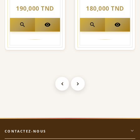
190,000 TND
180,000 TND
search
visibility
search
visibility
expand_more
CONTACTEZ-NOUS