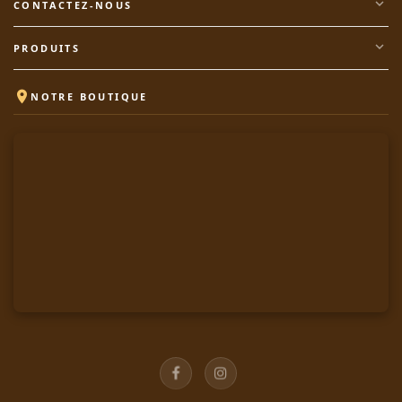
expand_more
CONTACTEZ-NOUS
expand_more
PRODUITS

NOTRE BOUTIQUE
Facebook
Instagram