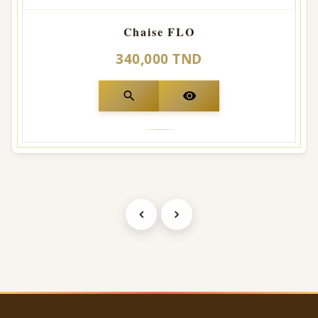
Chaise FLO
340,000 TND
search
visibility