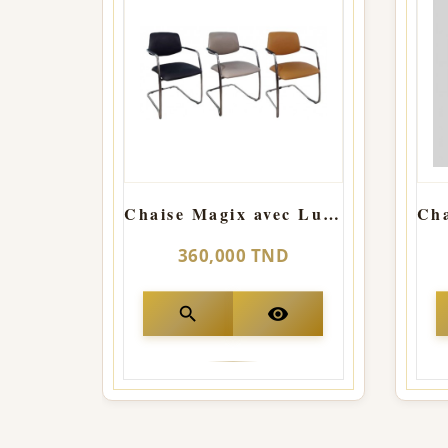
Chaise Magix avec Luge
360,000 TND
search
visibility