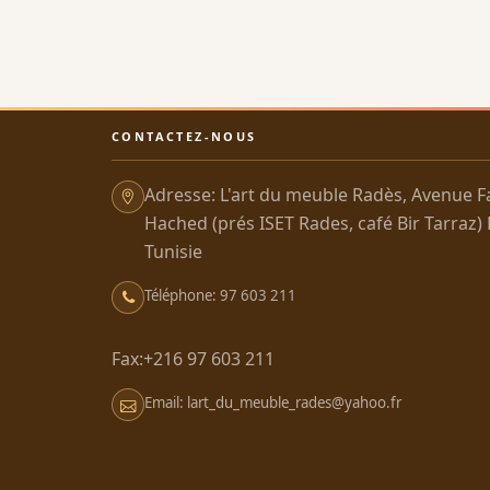
CONTACTEZ-NOUS
Adresse: L'art du meuble Radès, Avenue F
Hached (prés ISET Rades, café Bir Tarraz)
Tunisie
Téléphone: 97 603 211
Fax:+216 97 603 211
Email: lart_du_meuble_rades@yahoo.fr