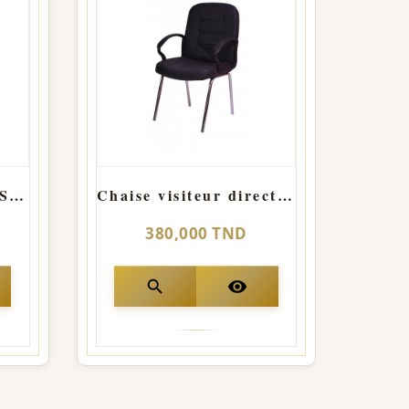
CHAISE ATTENTE SMART 1 PLACE - NOIR
Chaise visiteur direction Str Chrome
380,000 TND
search
visibility