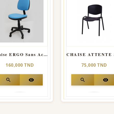
Chaise ERGO Sans Accoudoir
160,000 TND
75,000 TND
search
visibility
search
visibility