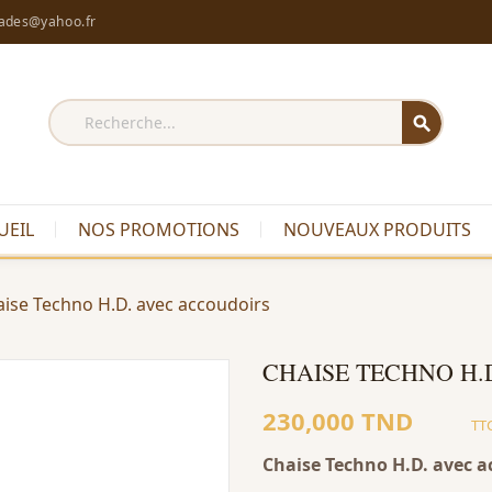
rades@yahoo.fr
search
UEIL
NOS PROMOTIONS
NOUVEAUX PRODUITS
ise Techno H.D. avec accoudoirs
CHAISE TECHNO H.
230,000 TND
TT
Chaise Techno H.D. avec a