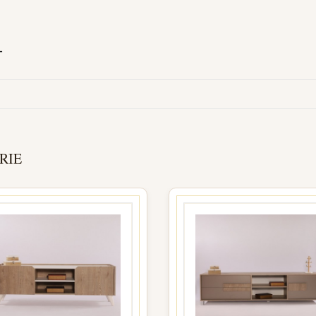
T
RIE