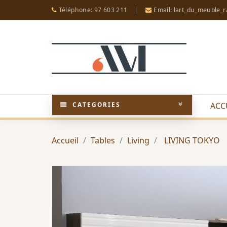
Téléphone: 97 603 211
Email: lart_du_meuble_
CATEGORIES
ACC
Accueil
Tables
Living
LIVING TOKYO