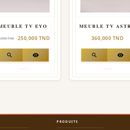
MEUBLE TV EYO
MEUBLE TV AST
250,000 TND
360,000 TND
0,000 TND
search
visibility
search
visibility
PRODUITS