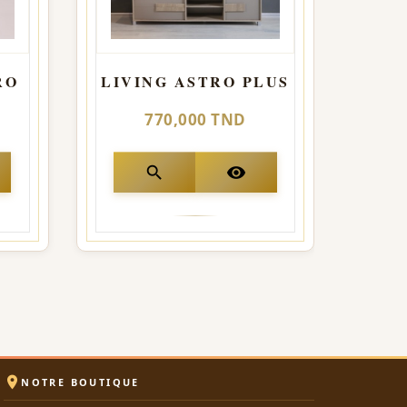
RO
LIVING ASTRO PLUS
L
770,000 TND
search
visibility

NOTRE BOUTIQUE