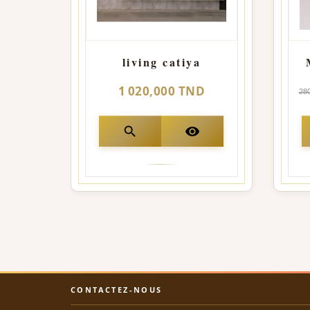
living catiya
1 020,000 TND
28
search
visibility
CONTACTEZ-NOUS