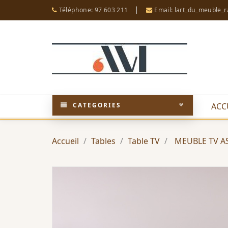
Téléphone: 97 603 211
Email: lart_du_meuble_
CATEGORIES
ACC
Accueil
Tables
Table TV
MEUBLE TV A