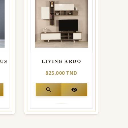
LUS
LIVING ARDO
825,000 TND
search
visibility