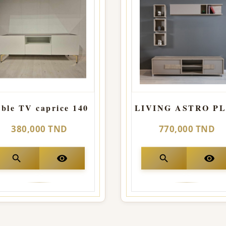
ble TV caprice 140
LIVING ASTRO P
380,000 TND
770,000 TND
search
visibility
search
visibility