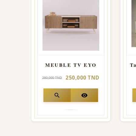
MEUBLE TV EYO
Ta
250,000 TND
280,000 TND
search
visibility