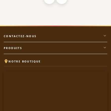
expand_more
CONTACTEZ-NOUS
expand_more
PRODUITS

NOTRE BOUTIQUE