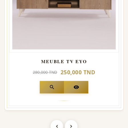
MEUBLE TV EYO
250,000 TND
280,000 TND
search
visibility