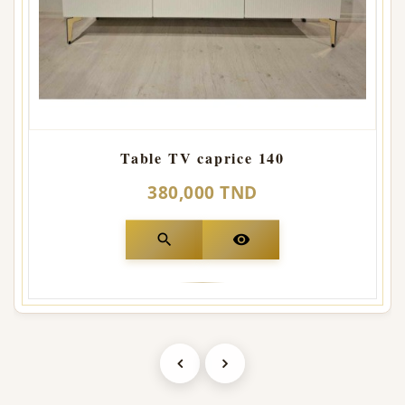
Table TV caprice 140
380,000 TND
search
visibility