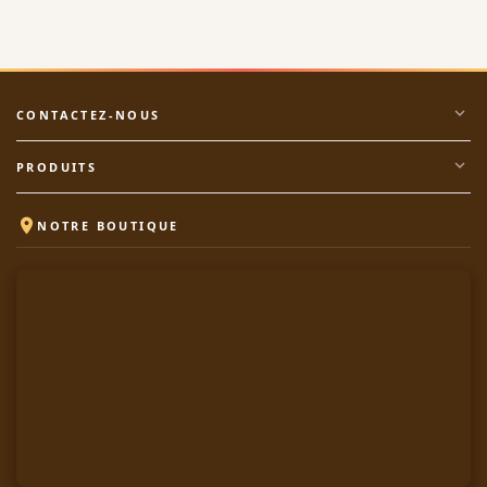
expand_more
CONTACTEZ-NOUS
expand_more
PRODUITS

NOTRE BOUTIQUE