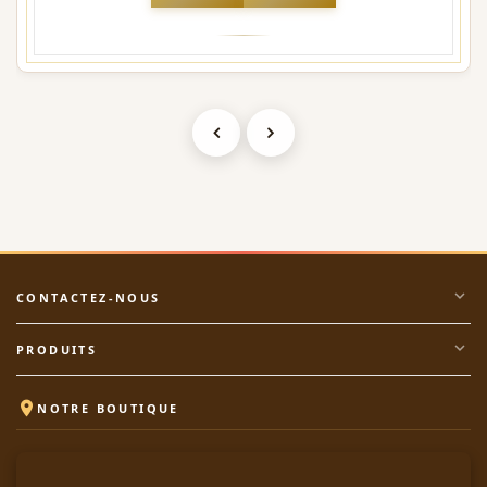
expand_more
CONTACTEZ-NOUS
expand_more
PRODUITS

NOTRE BOUTIQUE