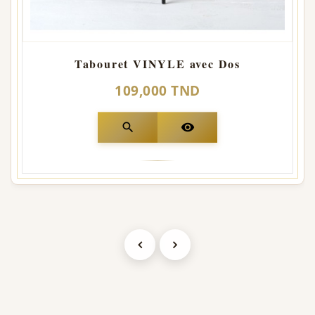
Tabouret VINYLE avec Dos
109,000 TND
search
visibility