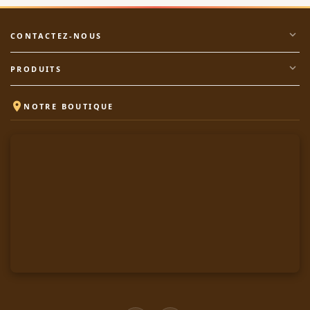
expand_more
CONTACTEZ-NOUS
expand_more
PRODUITS

NOTRE BOUTIQUE