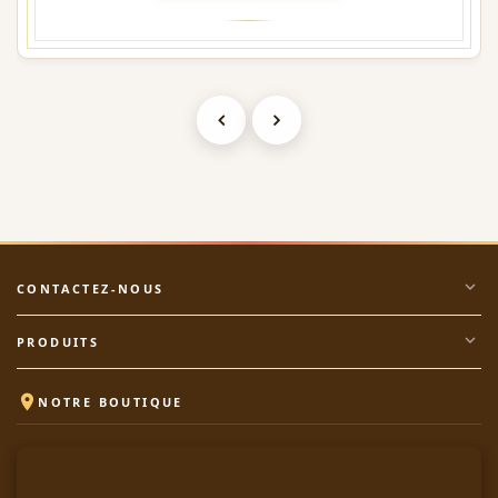
expand_more
CONTACTEZ-NOUS
expand_more
PRODUITS

NOTRE BOUTIQUE