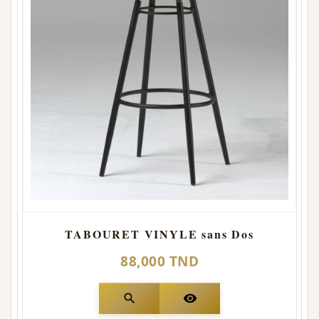
TABOURET VINYLE sans Dos
88,000 TND
search
visibility