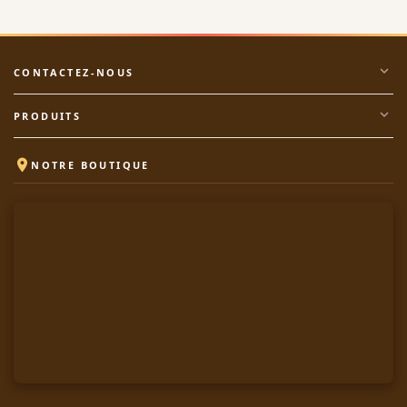
expand_more
CONTACTEZ-NOUS
expand_more
PRODUITS

NOTRE BOUTIQUE