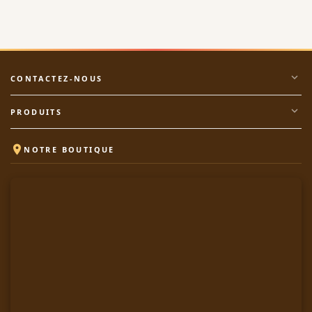
expand_more
CONTACTEZ-NOUS
expand_more
PRODUITS

NOTRE BOUTIQUE