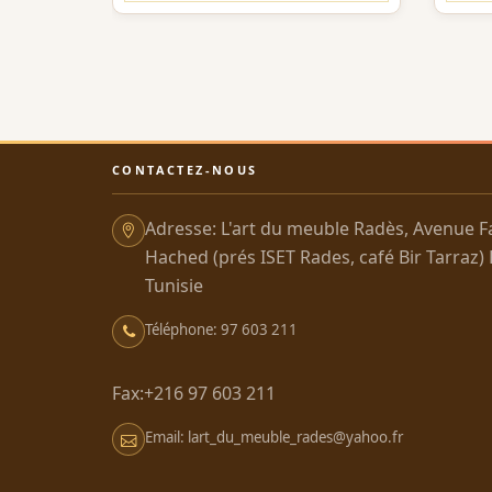
CONTACTEZ-NOUS
Adresse: L'art du meuble Radès, Avenue F
Hached (prés ISET Rades, café Bir Tarraz)
Tunisie
Téléphone: 97 603 211
Fax:+216 97 603 211
Email: lart_du_meuble_rades@yahoo.fr