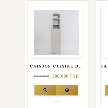
CAISSON CUISINE DEMI-COLONNE
380,000 TND
480,000 TND
search
visibility