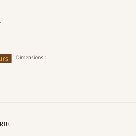
T
urs
Dimensions :
RIE