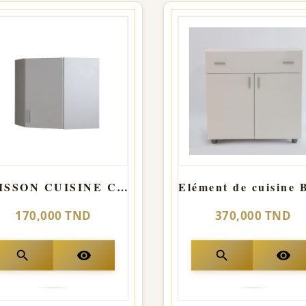
CAISSON CUISINE COIN
170,000 TND
370,000 TND
search
visibility
search
visibility