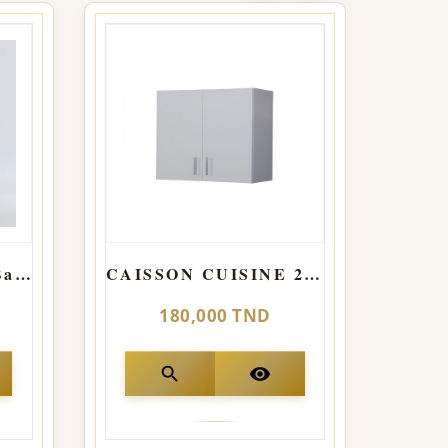
Elément de cuisine Bas 2 Porte + 1 Tiroir
CAISSON CUISINE 2 PORTES
180,000 TND
search
visibility