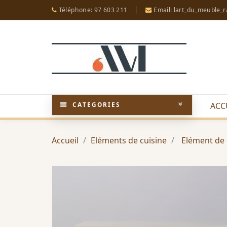
Téléphone: 97 603 211
Email: lart_du_meuble_
CATEGORIES
ACC
Accueil
Eléments de cuisine
Elément de c