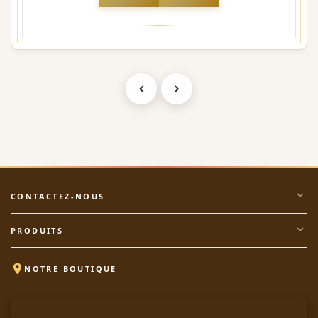
expand_more
CONTACTEZ-NOUS
expand_more
PRODUITS

NOTRE BOUTIQUE