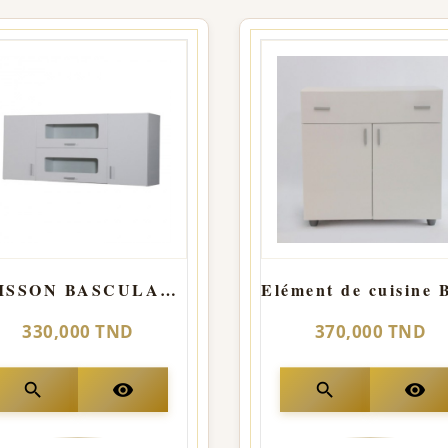
CAISSON BASCULANT 4 PORTES
330,000 TND
370,000 TND
search
visibility
search
visibility