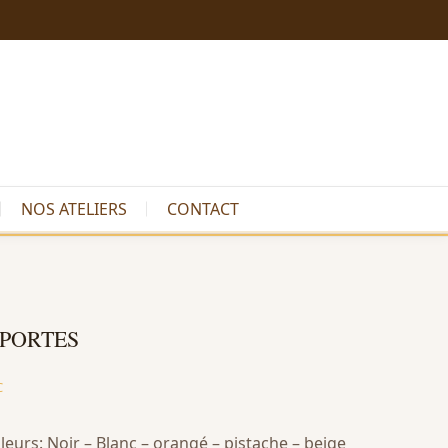
NOS ATELIERS
CONTACT
 PORTES
C
leurs: Noir – Blanc – orangé – pistache – beige