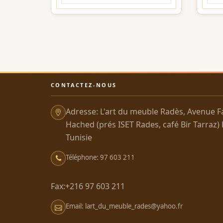
CONTACTEZ-NOUS
Adresse: L'art du meuble Radès, Avenue F
Hached (prés ISET Rades, café Bir Tarraz)
Tunisie
Téléphone: 97 603 211
Fax:+216 97 603 211
Email: lart_du_meuble_rades@yahoo.fr