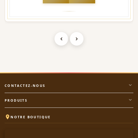
expand_more
CONTACTEZ-NOUS
expand_more
PRODUITS

NOTRE BOUTIQUE