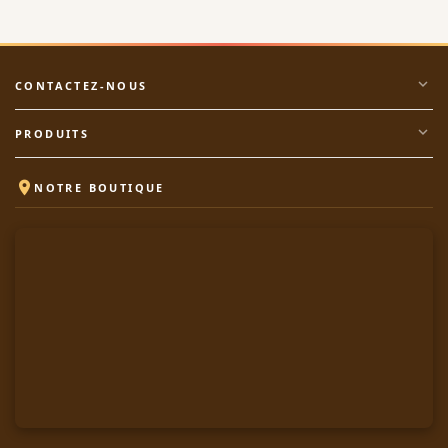
expand_more
CONTACTEZ-NOUS
expand_more
PRODUITS

NOTRE BOUTIQUE