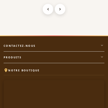
expand_more
CONTACTEZ-NOUS
expand_more
PRODUITS

NOTRE BOUTIQUE