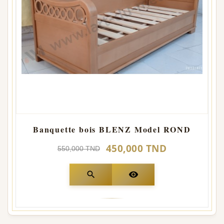
Banquette bois BLENZ Model ROND
450,000 TND
550,000 TND
search
visibility